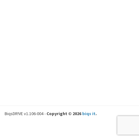
BiqsDR!VE v1.106-004 -
Copyright © 2026
biqs it
.